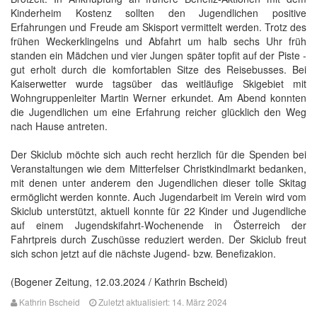
Kinderheim Kostenz sollten den Jugendlichen positive
Erfahrungen und Freude am Skisport vermittelt werden. Trotz des
frühen Weckerklingelns und Abfahrt um halb sechs Uhr früh
standen ein Mädchen und vier Jungen später topfit auf der Piste -
gut erholt durch die komfortablen Sitze des Reisebusses. Bei
Kaiserwetter wurde tagsüber das weitläufige Skigebiet mit
Wohngruppenleiter Martin Werner erkundet. Am Abend konnten
die Jugendlichen um eine Erfahrung reicher glücklich den Weg
nach Hause antreten.
Der Skiclub möchte sich auch recht herzlich für die Spenden bei
Veranstaltungen wie dem Mitterfelser Christkindlmarkt bedanken,
mit denen unter anderem den Jugendlichen dieser tolle Skitag
ermöglicht werden konnte. Auch Jugendarbeit im Verein wird vom
Skiclub unterstützt, aktuell konnte für 22 Kinder und Jugendliche
auf einem Jugendskifahrt-Wochenende in Österreich der
Fahrtpreis durch Zuschüsse reduziert werden. Der Skiclub freut
sich schon jetzt auf die nächste Jugend- bzw. Benefizakion.
(Bogener Zeitung, 12.03.2024 / Kathrin Bscheid)
Kathrin Bscheid
Zuletzt aktualisiert: 14. März 2024