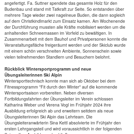
angefertigt. Fa. Suttner spendete das gesamte Holz für den
Budenbau und stand mit Tatkraft zur Seite. So entstanden über
mehrere Tage wieder zwei nagelneue Buden, die dann sogleich
auf dem Christkindlmarkt zum Einsatz kamen. Am Wochenende
der Durchführung mussten alle Kräfte mobilisiert werden um die
anhaltenden Schneemassen im Vorfeld zu bewältigen. In
Zusammenarbeit mit dem Bauhof und Privatpersonen konnte die
Veranstaltungsfläche freigeräumt werden und der Skiclub wurde
mit einem schön verschneiten Ambiente, Sonnenschein sowie
vielen teilnehmenden Standlern und Besuchern belohnt.
Rückblick Wintersportprogramm und neue
Übungsleiterinnen Ski Alpin
Wintersporttechnisch konnte man sich ab Oktober bei dem
Fitnessprogramm "Fit durch den Winter" auf die kommende
Wintersportsaison vorbereiten. Neben diversen
Fortbildungsfahrten der Übungsleiter im Verein schlossen
Katharina Weber und Verena Vogl im Frühjahr 2024 ihre
Ausbildung erfolgreich ab und erweitern seitdem als neue
Übungsleiterinnen Ski Alpin das Lehrteam. Die
Übungsleiteranwärterin Sina Kettl absolvierte im Frühjahr den
ersten Lehrgangsteil und wird voraussichtlich in der folgenden