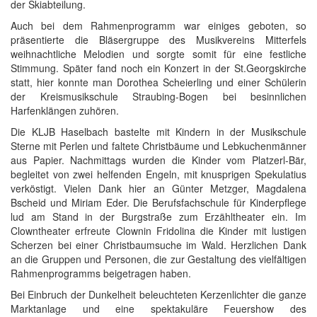
der Skiabteilung.
Auch bei dem Rahmenprogramm war einiges geboten, so
präsentierte die Bläsergruppe des Musikvereins Mitterfels
weihnachtliche Melodien und sorgte somit für eine festliche
Stimmung. Später fand noch ein Konzert in der St.Georgskirche
statt, hier konnte man Dorothea Scheierling und einer Schülerin
der Kreismusikschule Straubing-Bogen bei besinnlichen
Harfenklängen zuhören.
Die KLJB Haselbach bastelte mit Kindern in der Musikschule
Sterne mit Perlen und faltete Christbäume und Lebkuchenmänner
aus Papier. Nachmittags wurden die Kinder vom Platzerl-Bär,
begleitet von zwei helfenden Engeln, mit knusprigen Spekulatius
verköstigt. Vielen Dank hier an Günter Metzger, Magdalena
Bscheid und Miriam Eder. Die Berufsfachschule für Kinderpflege
lud am Stand in der Burgstraße zum Erzähltheater ein. Im
Clowntheater erfreute Clownin Fridolina die Kinder mit lustigen
Scherzen bei einer Christbaumsuche im Wald. Herzlichen Dank
an die Gruppen und Personen, die zur Gestaltung des vielfältigen
Rahmenprogramms beigetragen haben.
Bei Einbruch der Dunkelheit beleuchteten Kerzenlichter die ganze
Marktanlage und eine spektakuläre Feuershow des