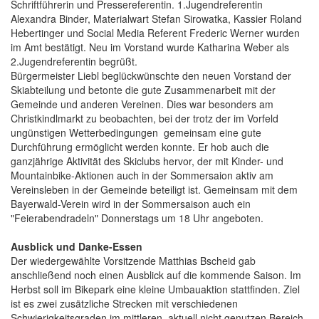
Schriftführerin und Pressereferentin. 1.Jugendreferentin
Alexandra Binder, Materialwart Stefan Sirowatka, Kassier Roland
Hebertinger und Social Media Referent Frederic Werner wurden
im Amt bestätigt. Neu im Vorstand wurde Katharina Weber als
2.Jugendreferentin begrüßt.
Bürgermeister Liebl beglückwünschte den neuen Vorstand der
Skiabteilung und betonte die gute Zusammenarbeit mit der
Gemeinde und anderen Vereinen. Dies war besonders am
Christkindlmarkt zu beobachten, bei der trotz der im Vorfeld
ungünstigen Wetterbedingungen gemeinsam eine gute
Durchführung ermöglicht werden konnte. Er hob auch die
ganzjährige Aktivität des Skiclubs hervor, der mit Kinder- und
Mountainbike-Aktionen auch in der Sommersaion aktiv am
Vereinsleben in der Gemeinde beteiligt ist. Gemeinsam mit dem
Bayerwald-Verein wird in der Sommersaison auch ein
"Feierabendradeln" Donnerstags um 18 Uhr angeboten.
Ausblick und Danke-Essen
Der wiedergewählte Vorsitzende Matthias Bscheid gab
anschließend noch einen Ausblick auf die kommende Saison. Im
Herbst soll im Bikepark eine kleine Umbauaktion stattfinden. Ziel
ist es zwei zusätzliche Strecken mit verschiedenen
Schwierigkeitsgraden im mittleren, aktuell nicht genutzen Bereich