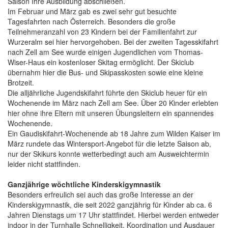
Saison Ihre Ausbildung abschließen.
Im Februar und März gab es zwei sehr gut besuchte
Tagesfahrten nach Österreich. Besonders die große
Teilnehmeranzahl von 23 Kindern bei der Familienfahrt zur
Wurzeralm sei hier hervorgehoben. Bei der zweiten Tagesskifahrt
nach Zell am See wurde einigen Jugendlichen vom Thomas-
Wiser-Haus ein kostenloser Skitag ermöglicht. Der Skiclub
übernahm hier die Bus- und Skipasskosten sowie eine kleine
Brotzeit.
Die alljährliche Jugendskifahrt führte den Skiclub heuer für ein
Wochenende im März nach Zell am See. Über 20 Kinder erlebten
hier ohne ihre Eltern mit unseren Übungsleitern ein spannendes
Wochenende.
Ein Gaudiskifahrt-Wochenende ab 18 Jahre zum Wilden Kaiser im
März rundete das Wintersport-Angebot für die letzte Saison ab,
nur der Skikurs konnte wetterbedingt auch am Ausweichtermin
leider nicht stattfinden.
Ganzjährige wöchtliche Kinderskigymnastik
Besonders erfreulich sei auch das große Interesse an der
Kinderskigymnastik, die seit 2022 ganzjährig für Kinder ab ca. 6
Jahren Dienstags um 17 Uhr stattfindet. Hierbei werden entweder
indoor in der Turnhalle Schnelligkeit, Koordination und Ausdauer