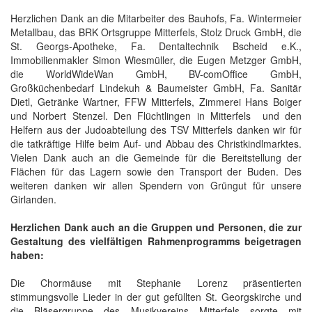
Herzlichen Dank an die Mitarbeiter des Bauhofs, Fa. Wintermeier
Metallbau, das BRK Ortsgruppe Mitterfels, Stolz Druck GmbH, die
St. Georgs-Apotheke, Fa. Dentaltechnik Bscheid e.K.,
Immobilienmakler Simon Wiesmüller, die Eugen Metzger GmbH,
die WorldWideWan GmbH, BV-comOffice GmbH,
Großküchenbedarf Lindekuh & Baumeister GmbH, Fa. Sanitär
Dietl, Getränke Wartner, FFW Mitterfels, Zimmerei Hans Boiger
und Norbert Stenzel. Den Flüchtlingen in Mitterfels und den
Helfern aus der Judoabteilung des TSV Mitterfels danken wir für
die tatkräftige Hilfe beim Auf- und Abbau des Christkindlmarktes.
Vielen Dank auch an die Gemeinde für die Bereitstellung der
Flächen für das Lagern sowie den Transport der Buden. Des
weiteren danken wir allen Spendern von Grüngut für unsere
Girlanden.
Herzlichen Dank auch an die Gruppen und Personen, die zur
Gestaltung des vielfältigen Rahmenprogramms beigetragen
haben:
Die Chormäuse mit Stephanie Lorenz präsentierten
stimmungsvolle Lieder in der gut gefüllten St. Georgskirche und
die Bläsergruppe des Musikvereins Mitterfels sorgte mit